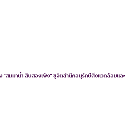
สมมาน้ำ สิบสองเพ็ง” ชูจิตสำนึกอนุรักษ์สิ่งแวดล้อมและ