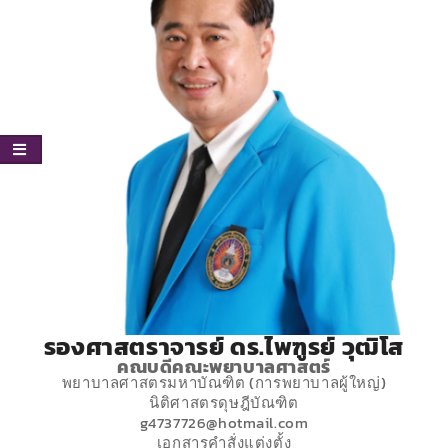
รองศาสตราจารย์ ดร.ไพฑูรย์ วุฒิโส
คณบดีคณะพยาบาลศาสตร์
พยาบาลศาสตรมหาบัณฑิต (การพยาบาลผู้ใหญ่)
นิติศาสตรดุษฎีบัณฑิต
g4737726@hotmail.com
เอกสารคำสั่งแต่งตั้ง