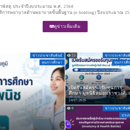
ดหาพัสดุ ประจำปีงบประมาณ พ.ศ. 2568
ัติการพยาบาลด้านพยาบาลขั้นพื้นฐาน (e-bidding) ปีงบประมาณ 2
ดูข่าวเพิ่มเติม
ข่าวประชาสัมพันธ์
53
ข่าวประชาสัมพั
ทุนการศึกษา
ทุนการศึ
เปิดรับสมัครขอรับทุนการ
ศึกษา มูลนิธิหม่อมราชวงศ์
หญิงรัสมี คัคนางค์ ในพระรา
24/07/2026
ปถัมภ์ฯ คณะพยาบาลศาสตร์
0
ข่าวประชาสัมพั
มหาวิทยาลัยราชภัฏชัยภูมิ
ประจำปีการศึกษา 2569
ประ