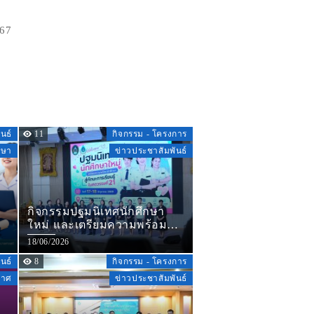
567
นธ์
11
กิจกรรม - โครงการ
กษา
ข่าวประชาสัมพันธ์
กิจกรรมปฐมนิเทศนักศึกษา
ใหม่ และเตรียมความพร้อม
ชู
นักศึกษาสู่ทักษะการเรียนรู้ใน
18/06/2026
ศตวรรษที่ 21 คณะพยาบาล
นธ์
8
กิจกรรม - โครงการ
ศาสตร์มหาวิทยาลัยราชภัฏ
ชัยภูมิ ปีการศึกษา 2569
กาศ
ข่าวประชาสัมพันธ์