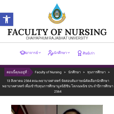
Skip
to
Open toolbar
content
FACULTY OF NURSING
CHAIYAPHUM RAJABHAT UNIVERSITY
อาจารย์
นักศึกษา
ศิษย์เก่า
Primary
ตอนนี้คุณอยู่ที่ :
Faculty of Nursing
>
นักศึกษา
>
ทุนการศึกษา
>
Navigation
Menu
13 สิงหาคม 2564 คณะพยาบาลศาสตร์ จัดสอบสัมภาษณ์คัดเลือกนักศึกษา
พยาบาลศาสตร์ เพื่อเข้ารับทุนการศึกษามูลนิธิชิน โสภณพนิช ประจำปีการศึกษา
2564