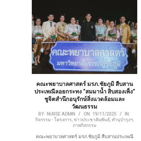
คณะพยาบาลศาสตร์ มรภ.ชัยภูมิ สืบสาน
ประเพณีลอยกระทง “สมมาน้ำ สิบสองเพ็ง”
ชูจิตสำนึกอนุรักษ์สิ่งแวดล้อมและ
วัฒนธรรม
2025-
BY:
NURSE ADMIN
ON:
19/11/2025
IN:
กิจกรรม - โครงการ
,
ข่าวประชาสัมพันธ์
,
ทำนุบำรุงฯ
,
11-
ภาพกิจกรรม
19
คณะพยาบาลศาสตร์ มรภ.ชัยภูมิ สืบสานประเพณี