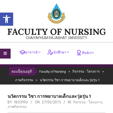
Skip
to
Open toolbar
content
FACULTY OF NURSING
CHAIYAPHUM RAJABHAT UNIVERSITY
อาจารย์
นักศึกษา
ศิษย์เก่า
Primary
ตอนนี้คุณอยู่ที่ :
Faculty of Nursing
>
กิจกรรม - โครงการ
>
Navigation
Menu
ภาพกิจกรรม
>
นวัตกรรม วิชา การพยาบาลเด็กและวุ่ยรุ่น 1
นวัตกรรม วิชา การพยาบาลเด็กและวุ่ยรุ่น 1
BY:
NUCPRU
ON:
27/05/2015
IN:
กิจกรรม - โครงการ
,
ภาพกิจกรรม