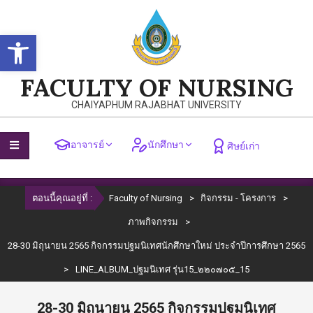
Skip
to
Open toolbar
content
FACULTY OF NURSING
CHAIYAPHUM RAJABHAT UNIVERSITY
อาจารย์
นักศึกษา
ศิษย์เก่า
Primary
ตอนนี้คุณอยู่ที่ :
Faculty of Nursing
>
กิจกรรม - โครงการ
>
Navigation
Menu
ภาพกิจกรรม
>
28-30 มิถุนายน 2565 กิจกรรมปฐมนิเทศนักศึกษาใหม่ ประจำปีการศึกษา 2565
>
LINE_ALBUM_ปฐมนิเทศ รุ่น15_๒๒๐๗๐๕_15
28-30 มิถุนายน 2565 กิจกรรมปฐมนิเทศ