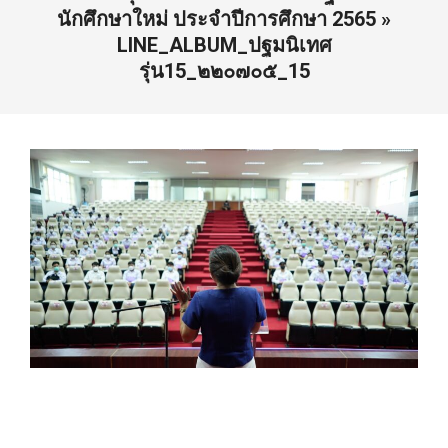
นักศึกษาใหม่ ประจำปีการศึกษา 2565 »
LINE_ALBUM_ปฐมนิเทศ
รุ่น15_๒๒๐๗๐๕_15