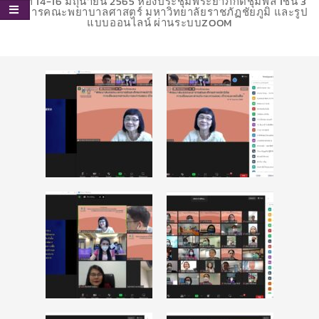
วันที่ 14-16 มิถุนายน 2565 ห้องประชุมพระยาภักดีชุมพล 1ชั้น 3
อาคารคณะพยาบาลศาสตร์ มหาวิทยาลัยราชภัฏชัยภูมิ และรูป
แบบออนไลน์ ผ่านระบบZOOM