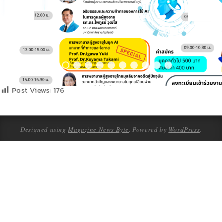
Post Views:
176
Designed using
Magazine News Byte
. Powered by
WordPress
.