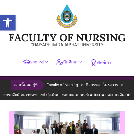
Skip
to
Open toolbar
content
FACULTY OF NURSING
CHAIYAPHUM RAJABHAT UNIVERSITY
อาจารย์
นักศึกษา
ศิษย์เก่า
Primary
ตอนนี้คุณอยู่ที่ :
Faculty of Nursing
>
กิจกรรม - โครงการ
>
Navigation
Menu
ยกระดับศักยภาพอาจารย์ มุ่งเน้นการสอนตามเกณฑ์ AUN-QA และแนวคิด OBE