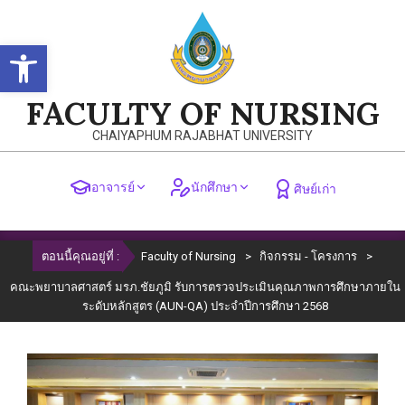
Skip
to
Open toolbar
content
FACULTY OF NURSING
CHAIYAPHUM RAJABHAT UNIVERSITY
อาจารย์
นักศึกษา
ศิษย์เก่า
Primary
ตอนนี้คุณอยู่ที่ :
Faculty of Nursing
>
กิจกรรม - โครงการ
>
Navigation
Menu
คณะพยาบาลศาสตร์ มรภ.ชัยภูมิ รับการตรวจประเมินคุณภาพการศึกษาภายใน
ระดับหลักสูตร (AUN-QA) ประจำปีการศึกษา 2568