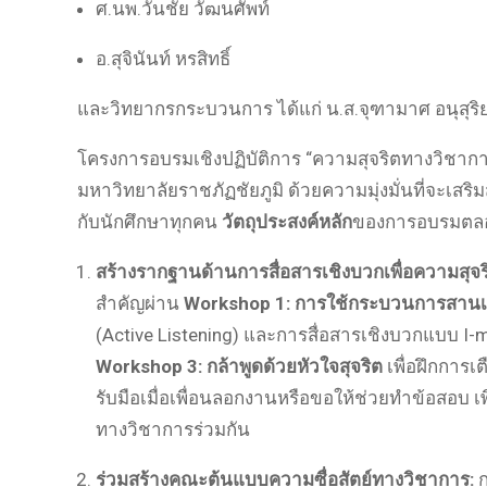
ศ.นพ.วันชัย วัฒนศัพท์
อ.สุจินันท์ หรสิทธิ์
และวิทยากรกระบวนการ ได้แก่ น.ส.จุฑามาศ อนุสุริย
โครงการอบรมเชิงปฏิบัติการ “ความสุจริตทางวิชากา
มหาวิทยาลัยราชภัฏชัยภูมิ
ด้วยความมุ่งมั่นที่จะเสร
กับนักศึกษาทุกคน
วัตถุประสงค์หลัก
ของการอบรมตลอด
สร้างรากฐานด้านการสื่อสารเชิงบวกเพื่อความสุจร
สำคัญผ่าน
Workshop 1: การใช้กระบวนการสา
(Active Listening) และการสื่อสารเชิงบวกแบบ I
Workshop 3: กล้าพูดด้วยหัวใจสุจริต
เพื่อฝึกการเ
รับมือเมื่อเพื่อนลอกงานหรือขอให้ช่วยทำข้อสอบ
เ
ทางวิชาการร่วมกัน
ร่วมสร้างคณะต้นแบบความซื่อสัตย์ทางวิชาการ:
ก