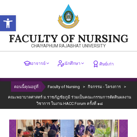
Skip
to
Open toolbar
content
FACULTY OF NURSING
CHAIYAPHUM RAJABHAT UNIVERSITY
อาจารย์
นักศึกษา
ศิษย์เก่า
Primary
ตอนนี้คุณอยู่ที่ :
Faculty of Nursing
>
กิจกรรม - โครงการ
>
Navigation
Menu
คณะพยาบาลศาสตร์ ม.ราชภัฏชัยภูมิ ร่วมเป็นคณะกรรมการตัดสินผลงาน
วิชาการ ในงาน HACC Forum ครั้งที่ ๑๘