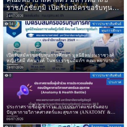
ราชภัฏชัยภูมิ เปิดรับสมัครขอรับทุน
การศึกษา มูลนิธิชิน โสภณพนิช
24/07/2026
ประจำปีการศึกษา 2569
54
ข่าวประชาสัมพันธ์
ทุนการศึกษา
เปิดรับสมัครขอรับทุนการศึกษา มูลนิธิหม่อมราชวงศ์
หญิงรัสมี คัคนางค์ ในพระราชูปถัมภ์ฯ คณะพยาบาล
ศาสตร์ มหาวิทยาลัยราชภัฏชัยภูมิ ประจำปีการศึกษา
24/07/2026
2569
0
ข่าวประชาสัมพันธ์
ประกาศ
ประกาศรายชื่อผู้เข้าร่วม การประกวดแข่งขันตอบ
ปัญหากายวิภาคศาสตร์และสุขภาพ (ANATOMY &
HEALTH BATTLE)
06/07/2026