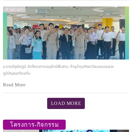
ทำนุบำรุงฯ
ม.ราชภัฏชัยภูมิ จัดโครงการอนุรักษ์สืบสาน ทำนุบำรุงศิลปวัฒนธรรมและ
ภูมิปัญญาท้องถิ่น
Read More
LOAD MORE
โครงการ-กิจกรรม